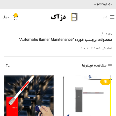
021-44756060
0
منو
0
﷼
خانه
محصولات برچسب خورده “Automatic Barrier Maintenance”
نمایش همه 2 نتیجه
مشاهده فیلترها
-11%