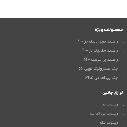
محصولات ویژه
راهبند هیدرولیک دژ 800
راهبند مکانیک دژ 400
راهبند پر سرعت 440
جک هیدرولیک نوپی 66
جک بی اف تی P4.5
لوازم جانبی
ریموت بتا
ریموت بی اف تی
ریموت فک