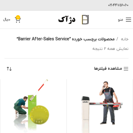
021-44756060
0
منو
0
﷼
خانه
محصولات برچسب خورده “Barrier After-Sales Service”
نمایش همه 2 نتیجه
مشاهده فیلترها