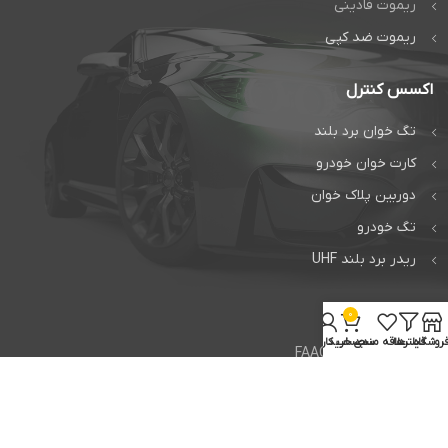
ریموت فادینی
ریموت ضد کپی
اکسس کنترل
تگ خوان برد بلند
کارت خوان خودرو
دوربین پلاک خوان
تگ خودرو
ریدر برد بلند UHF
خدمات
0
روشگاه
فیلترها
علاقه مندی
سبد خرید
حساب کاربری من
تعمیر جک فک FAAC
تعمیر جک بی اف تی BFT
تعمیر راهبند ایتالیایی