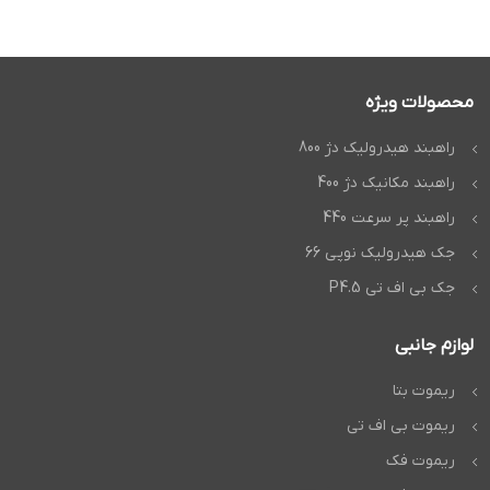
محصولات ویژه
راهبند هیدرولیک دژ 800
راهبند مکانیک دژ 400
راهبند پر سرعت 440
جک هیدرولیک نوپی 66
جک بی اف تی P4.5
لوازم جانبی
ریموت بتا
ریموت بی اف تی
ریموت فک