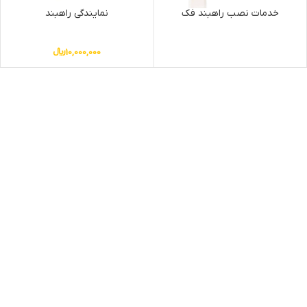
خدمات نصب راهبند فک
نمایندگی راهبند
10,000,000
﷼