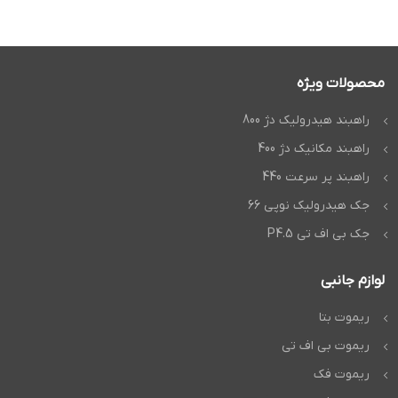
محصولات ویژه
راهبند هیدرولیک دژ 800
راهبند مکانیک دژ 400
راهبند پر سرعت 440
جک هیدرولیک نوپی 66
جک بی اف تی P4.5
لوازم جانبی
ریموت بتا
ریموت بی اف تی
ریموت فک