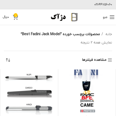
021-44756060
0
منو
0
﷼
خانه
محصولات برچسب خورده “Best Fadini Jack Model”
نمایش همه 2 نتیجه
مشاهده فیلترها