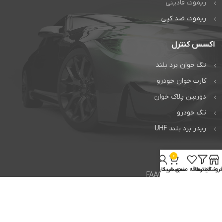
ریموت فادینی
ریموت ضد کپی
اکسس کنترل
تگ خوان برد بلند
کارت خوان خودرو
دوربین پلاک خوان
تگ خودرو
ریدر برد بلند UHF
خدمات
0
روشگاه
فیلترها
علاقه مندی
سبد خرید
حساب کاربری من
تعمیر جک فک FAAC
تعمیر جک بی اف تی BFT
تعمیر راهبند ایتالیایی