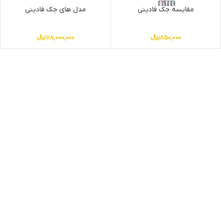
مقایسه جک فادینی
مدل های جک فادینی
850,000
﷼
78,000,000
﷼