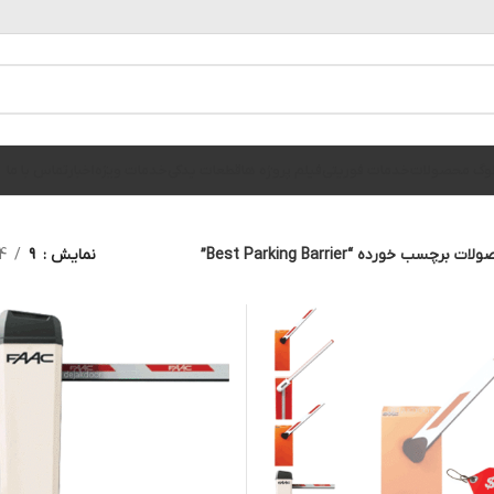
الوگ محصولات
خدمات فوریتی
فیلم پروژه ها
قطعات یدکی
خدمات ویژه
اخبار
تماس با ما
ت برچسب خورده “Best Parking Barrier”
نمایش
9
4