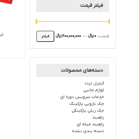
فیلتر قیمت
لی
قیمت:
0 ﷼
—
600,000,000 ﷼
فیلتر
دسته‌های محصولات
کنترل تردد
لوازم جانبی
خدمات سرویس دوره ای
جک بازویی پارکینگ
جک ریلی پارکینگی
راهبند
راهبند میله ای
دسته بندی نشده