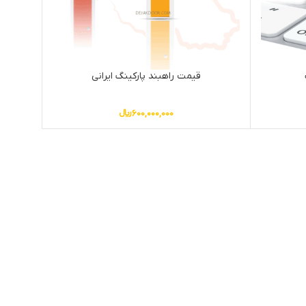
قیمت راهبند پارکینگ ایرانی
600,000,000
﷼