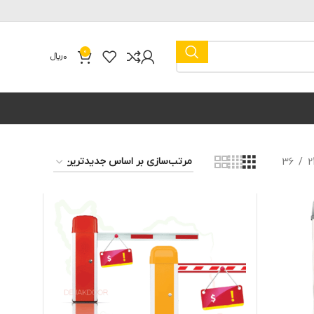
0
0
﷼
36
2