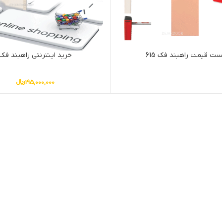
ست قیمت راهبند فک 615
خرید اینترنتی راهبند فک
195,000,000
﷼