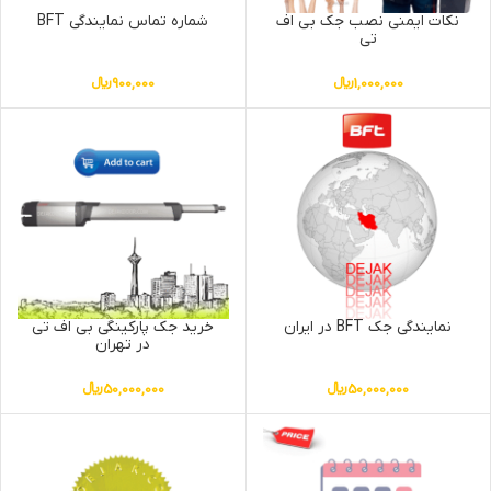
نکات ایمنی نصب جک بی اف
شماره تماس نمایندگی BFT
تی
1,000,000
﷼
900,000
﷼
نمایندگی جک BFT در ایران
خرید جک پارکینگی بی اف تی
در تهران
50,000,000
﷼
50,000,000
﷼