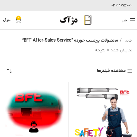
021-44756060
0
منو
0
﷼
خانه
محصولات برچسب خورده “BFT After-Sales Service”
نمایش همه 8 نتیجه
مشاهده فیلترها