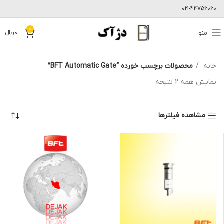
021-44756060
0
منو
0
﷼
خانه
محصولات برچسب خورده “BFT Automatic Gate”
نمایش همه 2 نتیجه
مشاهده فیلترها