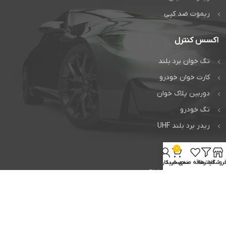
ریموت ضد کپی
اکسس کنترل
تگ خوان برد بلند
کارت خوان خودرو
دوربین پلاک خوان
تگ خودرو
ریدر برد بلند UHF
0
خدمات
روشگاه
فیلترها
علاقه مندی
سبد خرید
حساب کاربری من
تعمیر جک فک FAAC
تعمیر جک بی اف تی BFT
تعمیر راهبند ایتالیایی
تعمیر برد فک