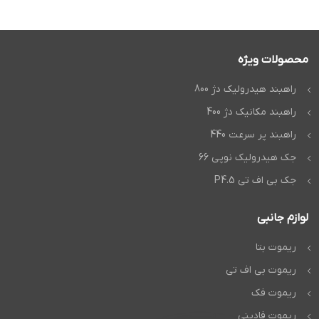
محصولات ویژه
راهبند هیدرولیک دژ 800
راهبند مکانیک دژ 400
راهبند پر سرعت 440
جک هیدرولیک نوپی 66
جک بی اف تی P4.5
لوازم جانبی
ریموت بتا
ریموت بی اف تی
ریموت فک
ریموت فادینی