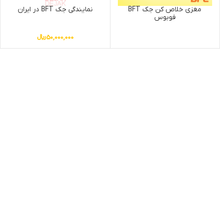
مغزی خلاص کن جک BFT
نمایندگی جک BFT در ایران
فوبوس
50,000,000
﷼