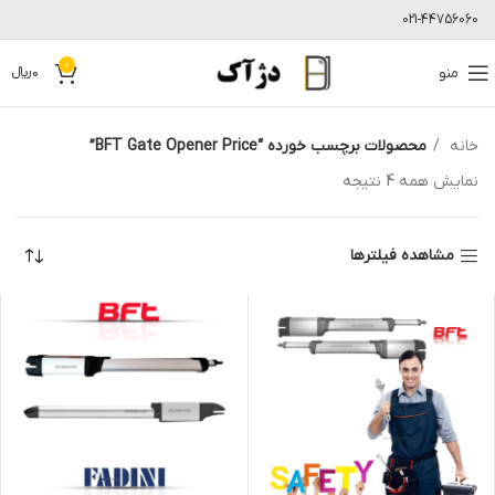
021-44756060
0
منو
0
﷼
خانه
محصولات برچسب خورده “BFT Gate Opener Price”
نمایش همه 4 نتیجه
مشاهده فیلترها