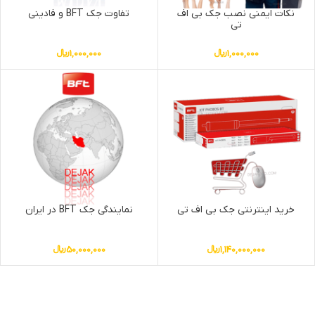
نکات ایمنی نصب جک بی اف
تفاوت جک BFT و فادینی
تی
1,000,000
﷼
1,000,000
﷼
خرید اینترنتی جک بی اف تی
نمایندگی جک BFT در ایران
1,140,000,000
﷼
50,000,000
﷼