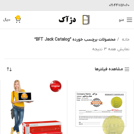
021-44756060
0
منو
0
﷼
خانه
محصولات برچسب خورده “BFT Jack Catalog”
نمایش همه 3 نتیجه
مشاهده فیلترها