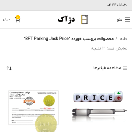
021-44756060
0
منو
0
﷼
خانه
محصولات برچسب خورده “BFT Parking Jack Price”
نمایش همه 3 نتیجه
مشاهده فیلترها