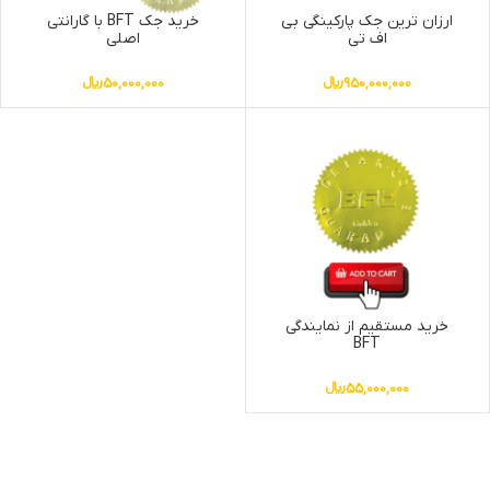
ارزان ترین جک پارکینگی بی
خرید جک BFT با گارانتی
اف تی
اصلی
950,000,000
﷼
50,000,000
﷼
خرید مستقیم از نمایندگی
BFT
55,000,000
﷼