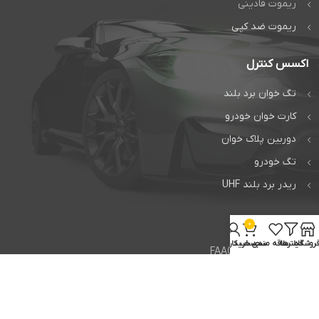
ریموت فادینی
ریموت ضد کپی
اکسس کنترل
تگ خوان برد بلند
کارت خوان خودرو
دوربین پلاک خوان
تگ خودرو
ریدر برد بلند UHF
خدمات
0
روشگاه
فیلترها
علاقه مندی
سبد خرید
حساب کاربری من
تعمیر جک فک FAAC
تعمیر جک بی اف تی BFT
تعمیر راهبند ایتالیایی