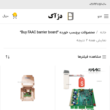
021-44756060
0
منو
0
﷼
خانه
محصولات برچسب خورده “Buy FAAC barrier board”
نمایش همه 2 نتیجه
مشاهده فیلترها