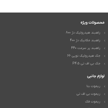
محصولات ویژه
راهبند هیدرولیک دژ 800
راهبند مکانیک دژ 400
راهبند پر سرعت 440
جک هیدرولیک نوپی 66
جک بی اف تی P4.5
لوازم جانبی
ریموت بتا
ریموت بی اف تی
ریموت فک