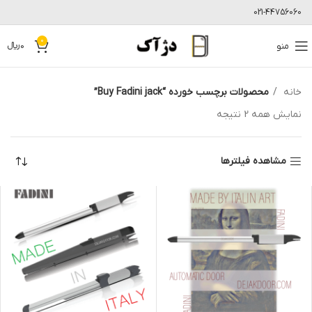
021-44756060
0
منو
0
﷼
خانه
محصولات برچسب خورده “Buy Fadini jack”
نمایش همه 2 نتیجه
مشاهده فیلترها