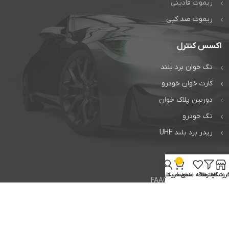
ریموت فادینی
ریموت ضد کپی
اکسس کنترل
تگ خوان برد بلند
کارت خوان خودرو
دوربین پلاک خوان
تگ خودرو
ریدر برد بلند UHF
خدمات
0
روشگاه
فیلترها
علاقه مندی
سبد خرید
حساب کاربری من
تعمیر جک فک FAAC
تعمیر جک بی اف تی BFT
تعمیر راهبند ایتالیایی