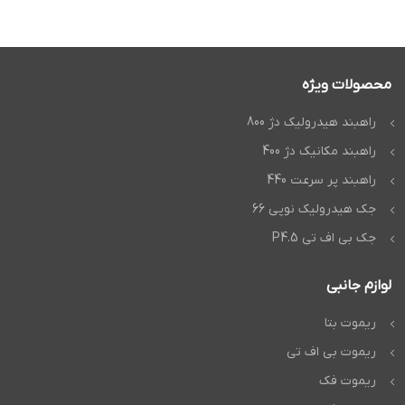
محصولات ویژه
راهبند هیدرولیک دژ 800
راهبند مکانیک دژ 400
راهبند پر سرعت 440
جک هیدرولیک نوپی 66
جک بی اف تی P4.5
لوازم جانبی
ریموت بتا
ریموت بی اف تی
ریموت فک