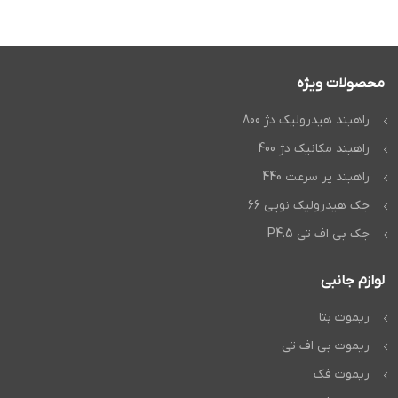
محصولات ویژه
راهبند هیدرولیک دژ 800
راهبند مکانیک دژ 400
راهبند پر سرعت 440
جک هیدرولیک نوپی 66
جک بی اف تی P4.5
لوازم جانبی
ریموت بتا
ریموت بی اف تی
ریموت فک