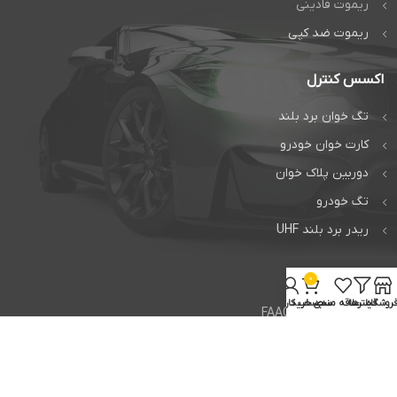
ریموت فادینی
ریموت ضد کپی
اکسس کنترل
تگ خوان برد بلند
کارت خوان خودرو
دوربین پلاک خوان
تگ خودرو
ریدر برد بلند UHF
خدمات
0
روشگاه
فیلترها
علاقه مندی
سبد خرید
حساب کاربری من
تعمیر جک فک FAAC
تعمیر جک بی اف تی BFT
تعمیر راهبند ایتالیایی