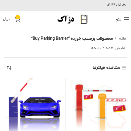
021-44756060
0
منو
0
﷼
خانه
محصولات برچسب خورده “Buy Parking Barrier”
نمایش همه 2 نتیجه
مشاهده فیلترها