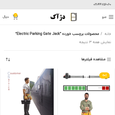
021-44756060
0
منو
0
﷼
خانه
محصولات برچسب خورده “Electric Parking Gate Jack”
نمایش همه 3 نتیجه
مشاهده فیلترها
-10%