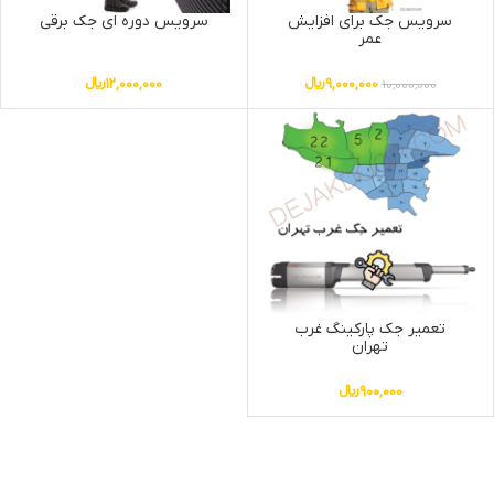
سرویس جک برای افزایش
سرویس دوره ای جک برقی
عمر
9,000,000
﷼
12,000,000
﷼
10,000,000
تعمیر جک پارکینگ غرب
تهران
900,000
﷼