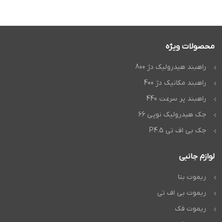
محصولات ویژه
راهبند هیدرولیک دژ 800
راهبند مکانیک دژ 400
راهبند پر سرعت 440
جک هیدرولیک نوپی 66
جک بی اف تی P4.5
لوازم جانبی
ریموت بتا
ریموت بی اف تی
ریموت فک