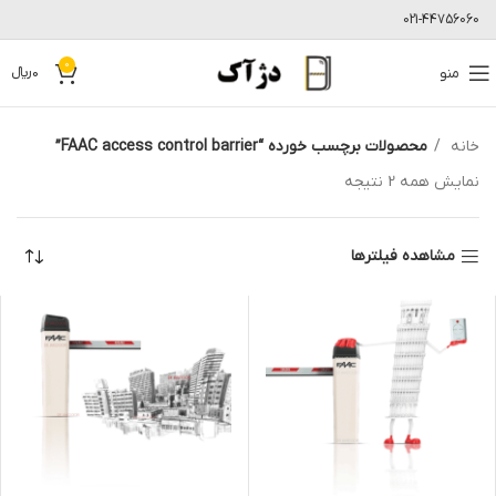
021-44756060
0
منو
0
﷼
خانه
محصولات برچسب خورده “FAAC access control barrier”
نمایش همه 2 نتیجه
مشاهده فیلترها