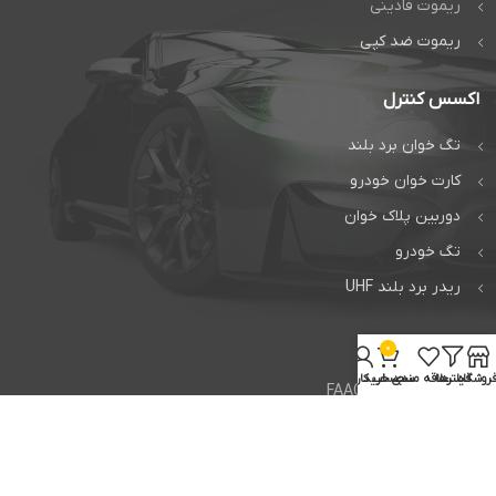
ریموت فادینی
ریموت ضد کپی
اکسس کنترل
تگ خوان برد بلند
کارت خوان خودرو
دوربین پلاک خوان
تگ خودرو
ریدر برد بلند UHF
خدمات
0
روشگاه
فیلترها
علاقه مندی
سبد خرید
حساب کاربری من
تعمیر جک فک FAAC
تعمیر جک بی اف تی BFT
تعمیر راهبند ایتالیایی