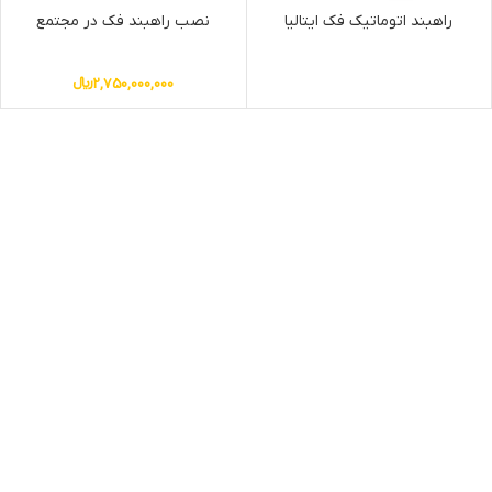
راهبند اتوماتیک فک ایتالیا
نصب راهبند فک در مجتمع
2,750,000,000
﷼