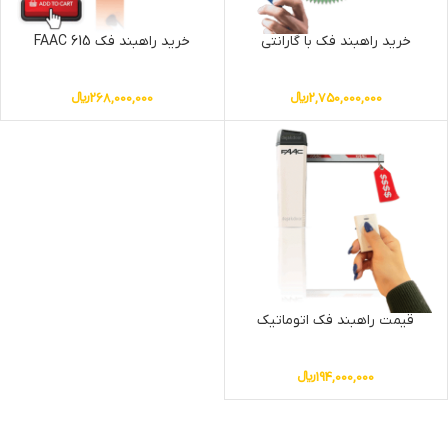
خرید راهبند فک با گارانتی
خرید راهبند فک FAAC 615
2,750,000,000
﷼
268,000,000
﷼
قیمت راهبند فک اتوماتیک
194,000,000
﷼