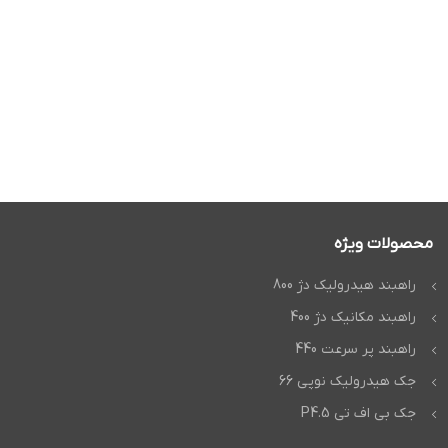
محصولات ویژه
راهبند هیدرولیک دژ 800
راهبند مکانیک دژ 400
راهبند پر سرعت 440
جک هیدرولیک نوپی 66
جک بی اف تی P4.5