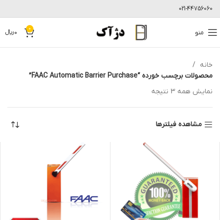
021-44756060
0
منو
0
﷼
خانه
محصولات برچسب خورده “FAAC Automatic Barrier Purchase”
نمایش همه 3 نتیجه
مشاهده فیلترها