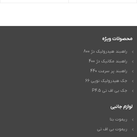
محصولات ویژه
راهبند هیدرولیک دژ 800
راهبند مکانیک دژ 400
راهبند پر سرعت 440
جک هیدرولیک نوپی 66
جک بی اف تی P4.5
لوازم جانبی
ریموت بتا
ریموت بی اف تی