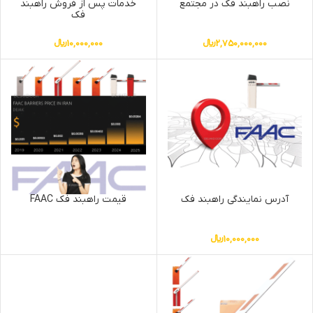
نصب راهبند فک در مجتمع
خدمات پس از فروش راهبند
فک
2,750,000,000
﷼
10,000,000
﷼
آدرس نمایندگی راهبند فک
قیمت راهبند فک FAAC
10,000,000
﷼