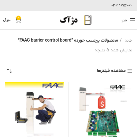
021-44756060
0
منو
0
﷼
خانه
محصولات برچسب خورده “FAAC barrier control board”
نمایش همه 5 نتیجه
مشاهده فیلترها