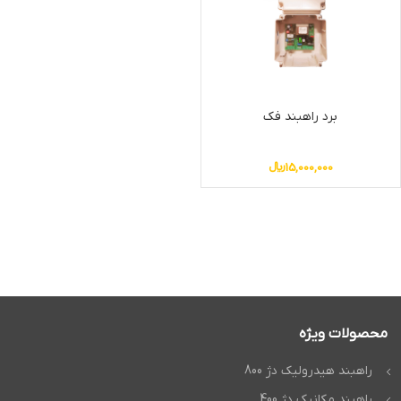
برد راهبند فک
15,000,000
﷼
محصولات ویژه
راهبند هیدرولیک دژ 800
راهبند مکانیک دژ 400