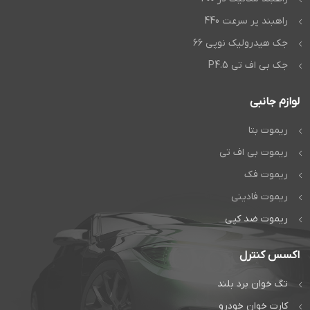
راهبند پر سرعت 440
جک هیدرولیک نوپی 66
جک بی اف تی P4.5
لوازم جانبی
ریموت بتا
ریموت بی اف تی
ریموت فک
ریموت فادینی
ریموت ضد کپی
اکسس کنترل
تگ خوان برد بلند
کارت خوان خودرو