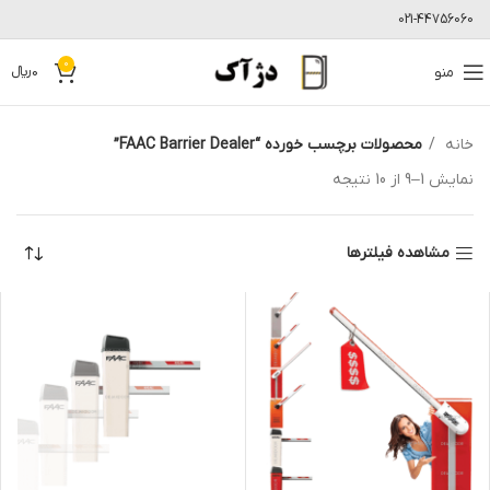
021-44756060
0
منو
0
﷼
خانه
محصولات برچسب خورده “FAAC Barrier Dealer”
نمایش 1–9 از 10 نتیجه
مشاهده فیلترها