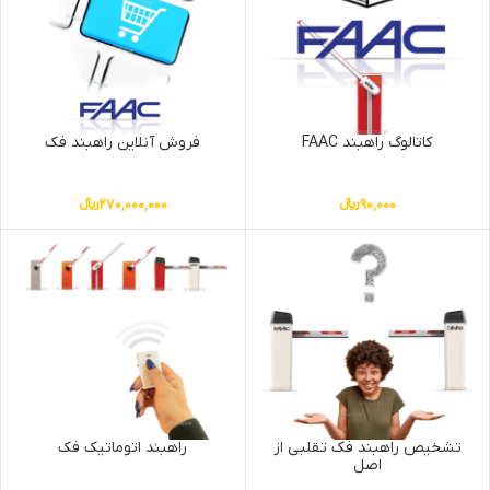
کاتالوگ راهبند FAAC
فروش آنلاین راهبند فک
90,000
﷼
270,000,000
﷼
تشخیص راهبند فک تقلبی از
راهبند اتوماتیک فک
اصل