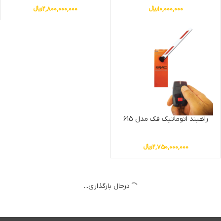
10,000,000
﷼
2,800,000,000
﷼
راهبند اتوماتیک فک مدل 615
2,750,000,000
﷼
درحال بارگذاری...