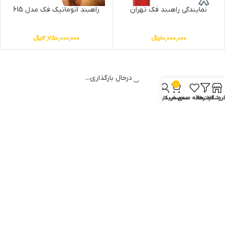
نمایندگی راهبند فک تهران
راهبند اتوماتیک فک مدل 615
10,000,000
﷼
2,750,000,000
﷼
0
روشگاه
فیلترها
علاقه مندی
سبد خرید
حساب کاربری من
بهترین مدل راهبند اتوماتیک
آموزش نصب راهبند فک
فک