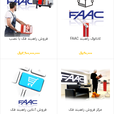
کاتالوگ راهبند FAAC
فروش راهبند فک با نصب
90,000
﷼
2,900,000,000
﷼
مرکز فروش راهبند فک
فروش آنلاین راهبند فک