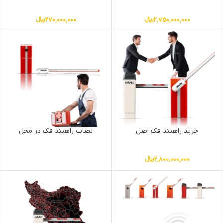
2,750,000,000
﷼
270,000,000
﷼
خرید راهبند فک اصل
نصاب راهبند فک در محل
2,800,000,000
﷼