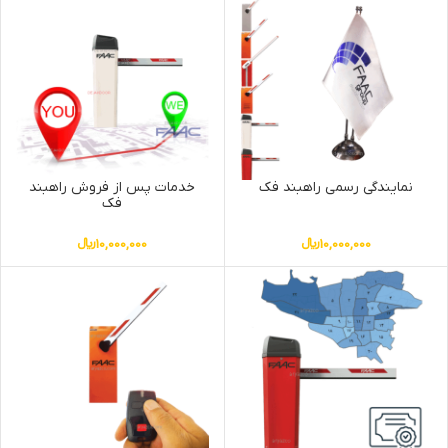
نمایندگی رسمی راهبند فک
خدمات پس از فروش راهبند
فک
10,000,000
﷼
10,000,000
﷼