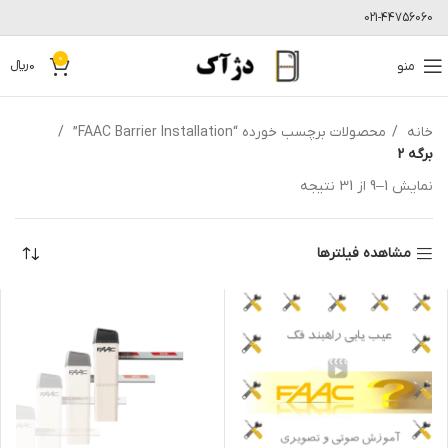
021-44756060
0
منو
0
﷼
خانه
محصولات برچسب خورده “FAAC Barrier Installation”
برگه 3
نمایش 1–9 از 31 نتیجه
مشاهده فیلترها