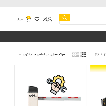
0
0
﷼
36
2