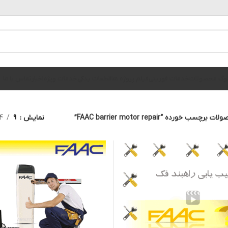
الوگ محصولات
خدمات فوریتی
فیلم پروژه ها
قطعات یدکی
خدمات ویژه
اخبار
تماس با ما
ت برچسب خورده “FAAC barrier motor repair”
نمایش
9
4