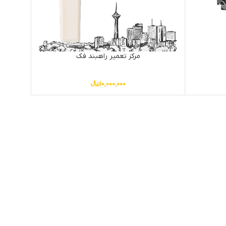
مرکز تعمیر راهبند فک
10,000,000
﷼