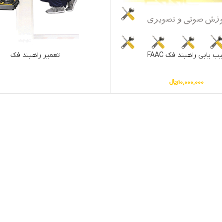
ب یابی راهبند فک FAAC
تعمیر راهبند فک
10,000,000
﷼