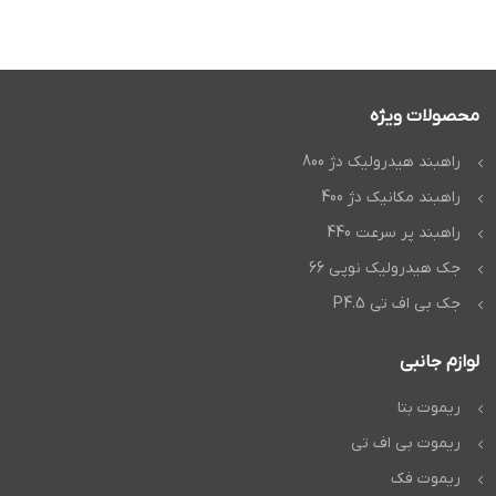
محصولات ویژه
راهبند هیدرولیک دژ 800
راهبند مکانیک دژ 400
راهبند پر سرعت 440
جک هیدرولیک نوپی 66
جک بی اف تی P4.5
لوازم جانبی
ریموت بتا
ریموت بی اف تی
ریموت فک