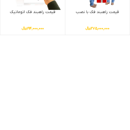
قیمت راهبند فک با نصب
قیمت راهبند فک اتوماتیک
275,000,000
﷼
194,000,000
﷼