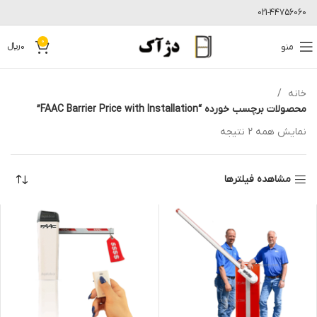
021-44756060
0
منو
0
﷼
خانه
محصولات برچسب خورده “FAAC Barrier Price with Installation”
نمایش همه 2 نتیجه
مشاهده فیلترها