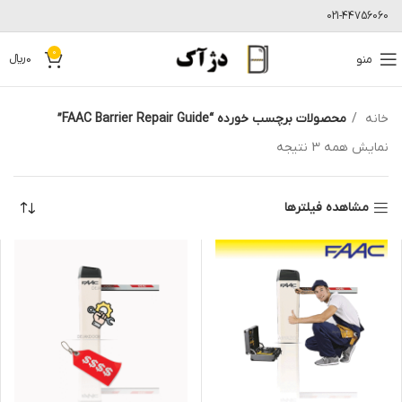
021-44756060
0
منو
0
﷼
خانه
محصولات برچسب خورده “FAAC Barrier Repair Guide”
نمایش همه 3 نتیجه
مشاهده فیلترها