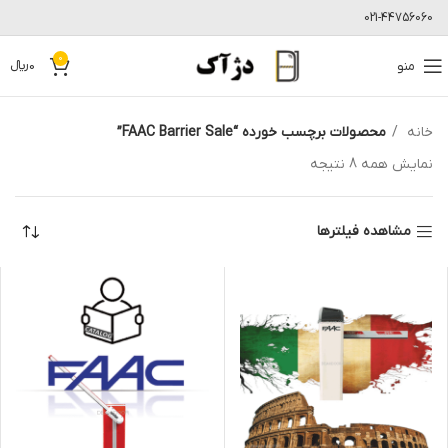
021-44756060
0
منو
0
﷼
خانه
محصولات برچسب خورده “FAAC Barrier Sale”
نمایش همه 8 نتیجه
مشاهده فیلترها