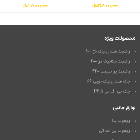
268,000,000
﷼
270,000,000
﷼
محصولات ویژه
راهبند هیدرولیک دژ 800
راهبند مکانیک دژ 400
راهبند پر سرعت 440
جک هیدرولیک نوپی 66
جک بی اف تی P4.5
لوازم جانبی
ریموت بتا
ریموت بی اف تی