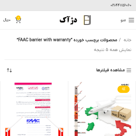
021-44756060
0
منو
0
﷼
خانه
محصولات برچسب خورده “FAAC barrier with warranty”
نمایش همه 5 نتیجه
مشاهده فیلترها
-1%