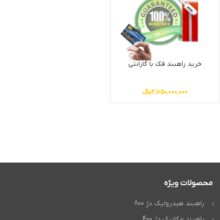
خرید راهبند فک با گارانتی
2,750,000,000
﷼
محصولات ویژه
راهبند هیدرولیک دژ 800
راهبند مکانیک دژ 400