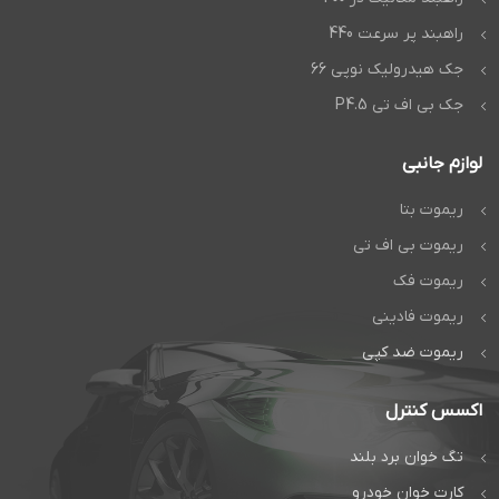
راهبند پر سرعت 440
جک هیدرولیک نوپی 66
جک بی اف تی P4.5
لوازم جانبی
ریموت بتا
ریموت بی اف تی
ریموت فک
ریموت فادینی
ریموت ضد کپی
اکسس کنترل
تگ خوان برد بلند
کارت خوان خودرو