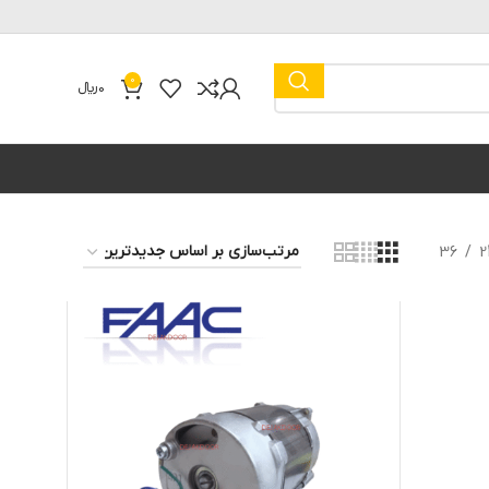
0
0
﷼
36
2