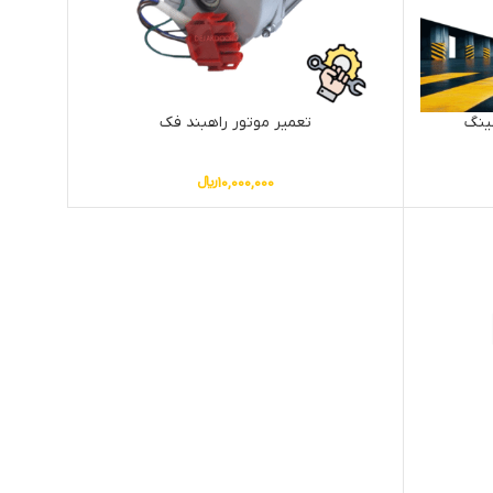
کینگ
تعمیر موتور راهبند فک
10,000,000
﷼