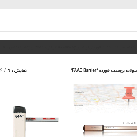
الوگ محصولات
خدمات فوریتی
فیلم پروژه ها
قطعات یدکی
خدمات ویژه
اخبار
تماس با ما
ات برچسب خورده “FAAC Barrier”
نمایش
9
4