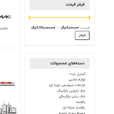
فیلتر قیمت
قیمت:
8,000,000 ﷼
—
2,780,000,000 ﷼
نمایندگی
فیلتر
دسته‌های محصولات
کنترل تردد
لوازم جانبی
خدمات سرویس دوره ای
جک بازویی پارکینگ
جک ریلی پارکینگی
راهبند
راهبند میله ای
دسته بندی نشده