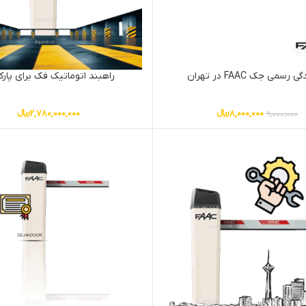
 رسمی جک FAAC در تهران
راهبند اتوماتیک فک برای پار
8,000,000
﷼
2,780,000,000
﷼
9,000,000