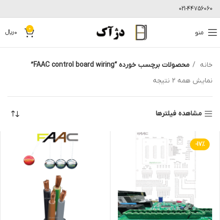
021-44756060
0
منو
0
﷼
خانه
محصولات برچسب خورده “FAAC control board wiring”
نمایش همه 2 نتیجه
مشاهده فیلترها
-17%