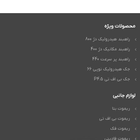
محصولات ویژه
راهبند هیدرولیک دژ 800
راهبند مکانیک دژ 400
راهبند پر سرعت 440
جک هیدرولیک نوپی 66
جک بی اف تی P4.5
لوازم جانبی
ریموت بتا
ریموت بی اف تی
ریموت فک
ریموت فادینی