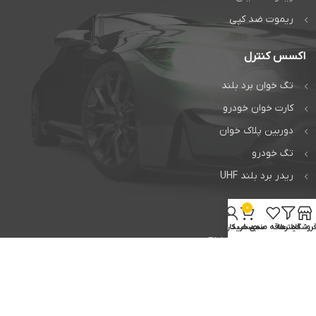
ریموت ضد کپی
اکسس کنترل
تگ خوان برد بلند
کارت خوان خودرو
دوربین پلاک خوان
تگ خودرو
ریدر برد بلند UHF
0
خدمات
روشگاه
فیلترها
علاقه مندی
سبد خرید
حساب کاربری من
تعمیر جک فک FAAC
تعمیر جک بی اف تی BFT
تعمیر راهبند ایتالیایی
تعمیر برد فک