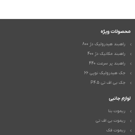
محصولات ویژه
راهبند هیدرولیک دژ 800
راهبند مکانیک دژ 400
راهبند پر سرعت 440
جک هیدرولیک نوپی 66
جک بی اف تی P4.5
لوازم جانبی
ریموت بتا
ریموت بی اف تی
ریموت فک