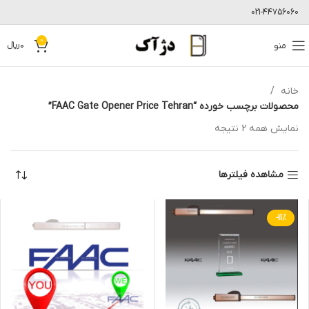
021-44756060
0
منو
0
﷼
خانه
محصولات برچسب خورده “FAAC Gate Opener Price Tehran”
نمایش همه 2 نتیجه
مشاهده فیلترها
-11%