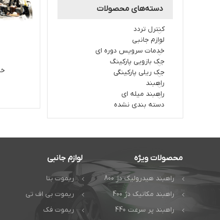
دسته‌های محصولات
کنترل تردد
لوازم جانبی
خدمات سرویس دوره ای
جک بازویی پارکینگ
خد
جک ریلی پارکینگی
راهبند
راهبند میله ای
دسته بندی نشده
محصولات ویژه
لوازم جانبی
راهبند هیدرولیک دژ 800
ریموت بتا
راهبند مکانیک دژ 400
ریموت بی اف تی
راهبند پر سرعت 440
ریموت فک