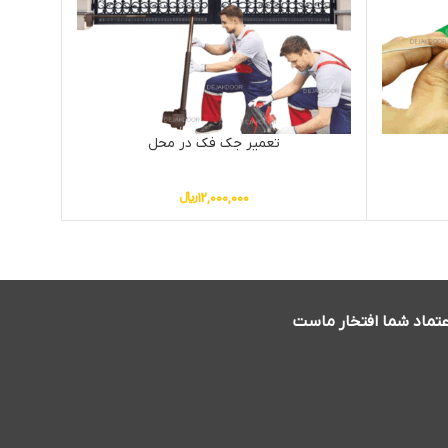
تعمیر جک فک در محل
12,000,000
﷼
عتماد شما افتخار ماست