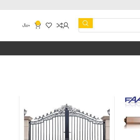
0
0
﷼