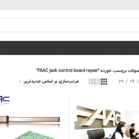
الوگ محصولات
خدمات فوریتی
فیلم پروژه ها
قطعات یدکی
خدمات ویژه
اخبار
تماس با ما
 برچسب خورده “FAAC jack control board repair”
36
24