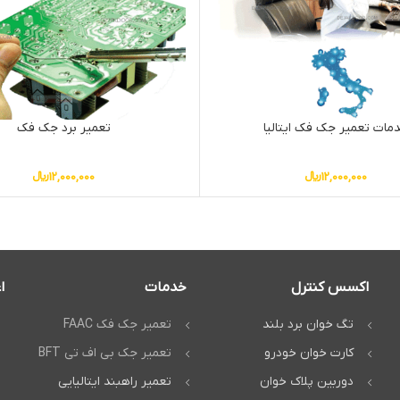
مات تعمیر جک فک ایتالیا
تعمیر برد جک فک
12,000,000
﷼
12,000,000
﷼
اکسس کنترل
خدمات
ا
تگ خوان برد بلند
تعمیر جک فک FAAC
کارت خوان خودرو
تعمیر جک بی اف تی BFT
دوربین پلاک خوان
تعمیر راهبند ایتالیایی