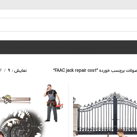
الوگ محصولات
خدمات فوریتی
فیلم پروژه ها
قطعات یدکی
خدمات ویژه
اخبار
تماس با ما
ت برچسب خورده “FAAC jack repair cost”
نمایش
9
4