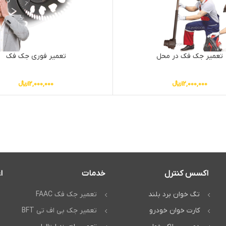
تعمیر جک فک در محل
تعمیر فوری جک فک
12,000,000
﷼
12,000,000
﷼
اکسس کنترل
خدمات
ا
تگ خوان برد بلند
تعمیر جک فک FAAC
کارت خوان خودرو
تعمیر جک بی اف تی BFT