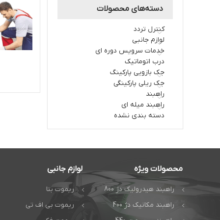
دسته‌های محصولات
کنترل تردد
لوازم جانبی
خدمات سرویس دوره ای
درب اتوماتیک
جک بازویی پارکینگ
جک ریلی پارکینگی
راهبند
راهبند میله ای
دسته بندی نشده
محصولات ویژه
لوازم جانبی
راهبند هیدرولیک دژ 800
ریموت بتا
راهبند مکانیک دژ 400
ریموت بی اف تی