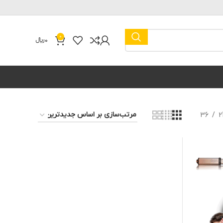
0
0
﷼
36
2