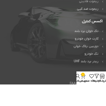
ریموت فادینی
ریموت ضد کپی
اکسس کنترل
تگ خوان برد بلند
کارت خوان خودرو
دوربین پلاک خوان
تگ خودرو
ریدر برد بلند UHF
خدمات
0
روشگاه
فیلترها
علاقه مندی
سبد خرید
حساب کاربری من
تعمیر جک فک FAAC
تعمیر جک بی اف تی BFT
تعمیر راهبند ایتالیایی