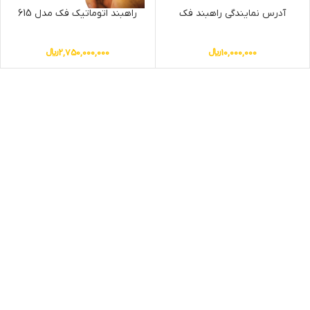
آدرس نمایندگی راهبند فک
راهبند اتوماتیک فک مدل 615
10,000,000
﷼
2,750,000,000
﷼