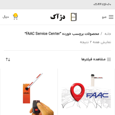
021-44756060
0
منو
0
﷼
خانه
محصولات برچسب خورده “FAAC Service Center”
نمایش همه 2 نتیجه
مشاهده فیلترها