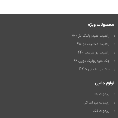
محصولات ویژه
راهبند هیدرولیک دژ 800
راهبند مکانیک دژ 400
راهبند پر سرعت 440
جک هیدرولیک نوپی 66
جک بی اف تی P4.5
لوازم جانبی
ریموت بتا
ریموت بی اف تی
ریموت فک