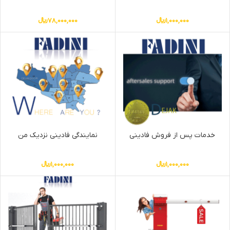
1,000,000
﷼
78,000,000
﷼
خدمات پس از فروش فادینی
نمایندگی فادینی نزدیک من
1,000,000
﷼
1,000,000
﷼