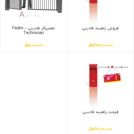
فروش راهبند فادینی
تعمیرکار فادینی – Fadini
Technician
275,000,000
﷼
1,000,000
﷼
قیمت راهبند فادینی
270,000,000
﷼