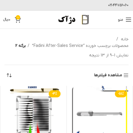
021-44756060
0
منو
0
﷼
خانه
محصولات برچسب خورده “Fadini After-Sales Service”
برگه 2
نمایش 1–9 از 13 نتیجه
مشاهده فیلترها
-3%
-18%