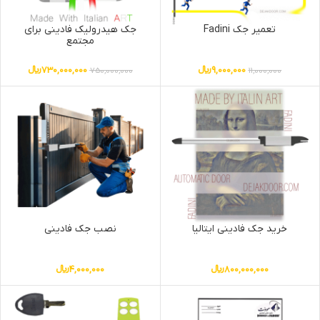
تعمیر جک Fadini
جک هیدرولیک فادینی برای
مجتمع
9,000,000
﷼
730,000,000
﷼
750,000,000
11,000,000
خرید جک فادینی ایتالیا
نصب جک فادینی
800,000,000
﷼
4,000,000
﷼