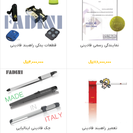
نمایندگی رسمی فادینی
قطعات یدکی راهبند فادینی
78,000,000
﷼
4,000,000
﷼
تعمیر راهبند فادینی
جک فادینی ایتالیایی