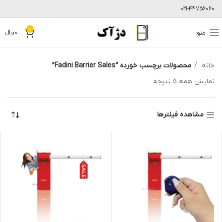
021-44756060
0
منو
0
﷼
خانه
محصولات برچسب خورده “Fadini Barrier Sales”
نمایش همه 5 نتیجه
مشاهده فیلترها