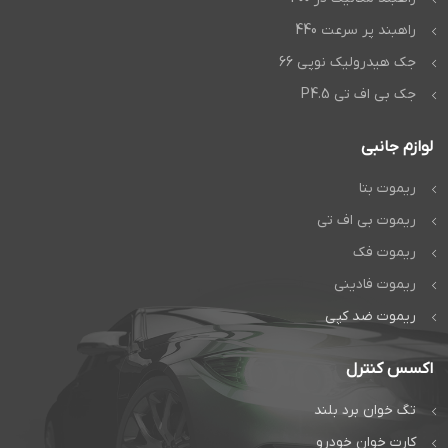
راهبند پر سرعت 440
جک هیدرولیک نوپی 66
جک بی اف تی P4.5
لوازم جانبی
ریموت بتا
ریموت بی اف تی
ریموت فک
ریموت فادینی
ریموت ضد کپی
اکسس کنترل
تگ خوان برد بلند
کارت خوان خودرو