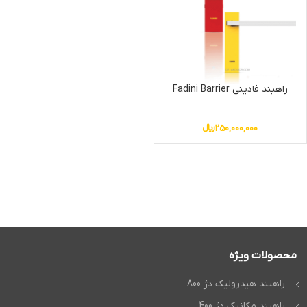
راهبند فادینی Fadini Barrier
250,000,000
﷼
محصولات ویژه
راهبند هیدرولیک دژ 800
راهبند مکانیک دژ 400