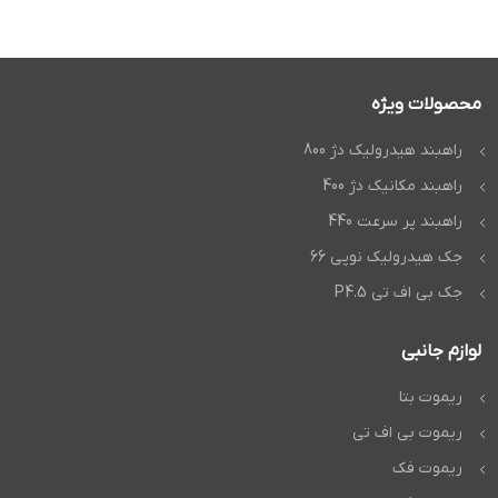
محصولات ویژه
راهبند هیدرولیک دژ 800
راهبند مکانیک دژ 400
راهبند پر سرعت 440
جک هیدرولیک نوپی 66
جک بی اف تی P4.5
لوازم جانبی
ریموت بتا
ریموت بی اف تی
ریموت فک