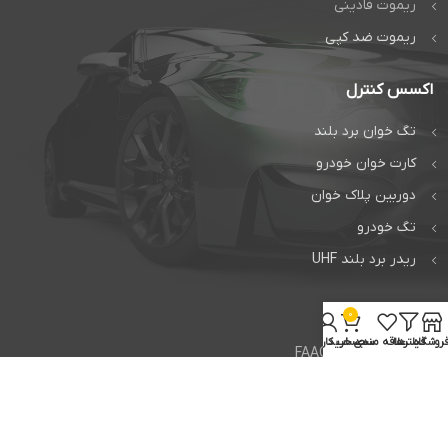
ریموت فادینی
ریموت ضد کپی
اکسس کنترل
تگ خوان برد بلند
کارت خوان خودرو
دوربین پلاک خوان
تگ خودرو
ریدر برد بلند UHF
خدمات
0
روشگاه
فیلترها
علاقه مندی
سبد خرید
حساب کاربری من
تعمیر جک فک FAAC
تعمیر جک بی اف تی BFT
تعمیر راهبند ایتالیایی