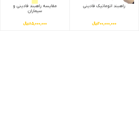
راهبند اتوماتیک فادینی
مقایسه راهبند فادینی و
سیماران
200,000,000
﷼
85,000,000
﷼