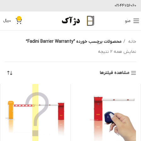
021-44756060
0
منو
0
﷼
خانه
محصولات برچسب خورده “Fadini Barrier Warranty”
نمایش همه 2 نتیجه
مشاهده فیلترها