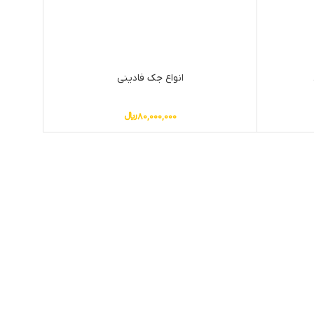
انواع جک فادینی
80,000,000
﷼