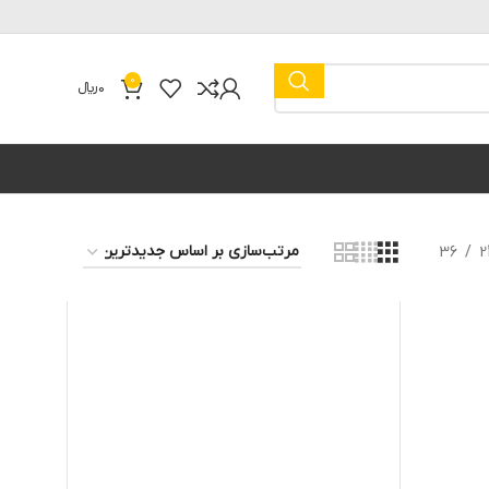
0
0
﷼
36
2