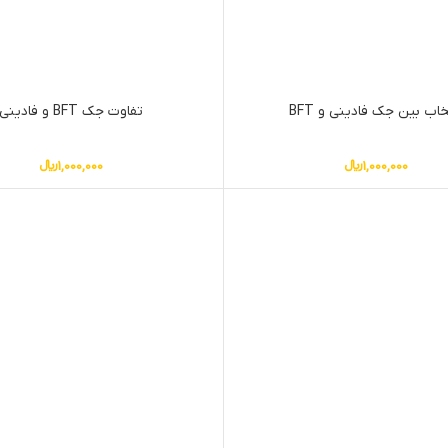
خاب بین جک فادینی و BFT
تفاوت جک BFT و فادینی
1,000,000
﷼
1,000,000
﷼