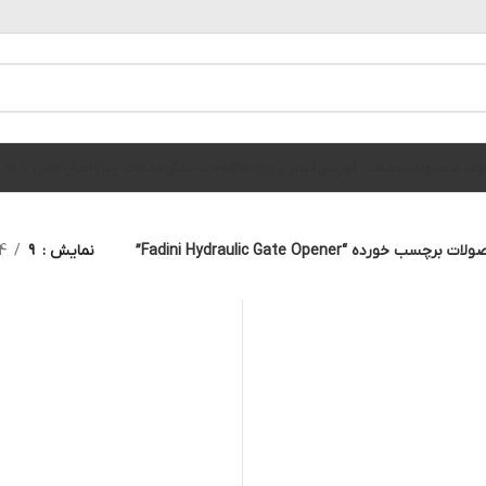
الوگ محصولات
خدمات فوریتی
فیلم پروژه ها
قطعات یدکی
خدمات ویژه
اخبار
تماس با ما
 برچسب خورده “Fadini Hydraulic Gate Opener”
نمایش
9
4