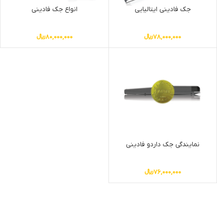
جک فادینی ایتالیایی
انواع جک فادینی
78,000,000
﷼
80,000,000
﷼
نمایندگی جک داردو فادینی
76,000,000
﷼