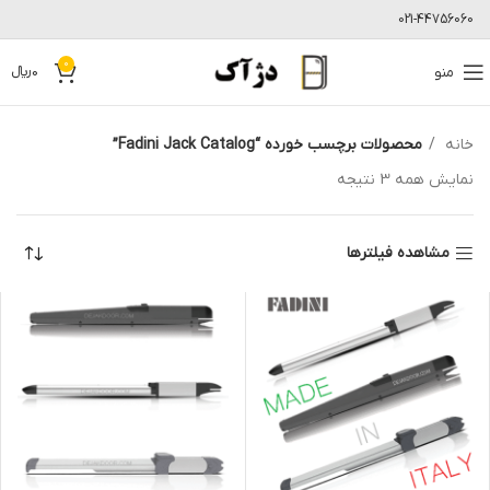
021-44756060
0
منو
0
﷼
خانه
محصولات برچسب خورده “Fadini Jack Catalog”
نمایش همه 3 نتیجه
مشاهده فیلترها