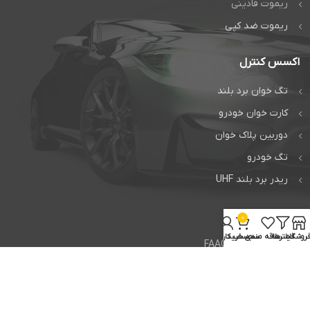
ریموت فادینی
ریموت ضد کپی
اکسس کنترل
تگ خوان برد بلند
کارت خوان خودرو
دوربین پلاک خوان
تگ خودرو
ریدر برد بلند UHF
خدمات
0
روشگاه
فیلترها
علاقه مندی
سبد خرید
حساب کاربری من
تعمیر جک فک FAAC
تعمیر جک بی اف تی BFT
تعمیر راهبند ایتالیایی