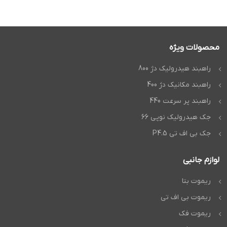
محصولات ویژه
راهبند هیدرولیک دژ 800
راهبند مکانیک دژ 400
راهبند پر سرعت 440
جک هیدرولیک نوپی 66
جک بی اف تی P4.5
لوازم جانبی
ریموت بتا
ریموت بی اف تی
ریموت فک