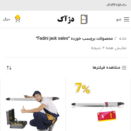
021-44756060
0
منو
0
﷼
خانه
محصولات برچسب خورده “Fadini jack sales”
نمایش همه 2 نتیجه
مشاهده فیلترها