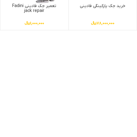
خرید جک پارکینگی فادینی
تعمیر جک فادینی Fadini
jack repair
78,000,000
﷼
1,000,000
﷼