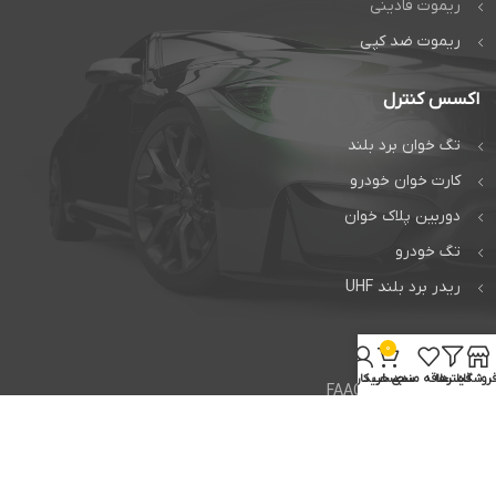
ریموت فادینی
ریموت ضد کپی
اکسس کنترل
تگ خوان برد بلند
کارت خوان خودرو
دوربین پلاک خوان
تگ خودرو
ریدر برد بلند UHF
خدمات
0
روشگاه
فیلترها
علاقه مندی
سبد خرید
حساب کاربری من
تعمیر جک فک FAAC
تعمیر جک بی اف تی BFT
تعمیر راهبند ایتالیایی