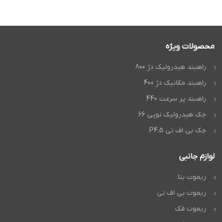
محصولات ویژه
راهبند هیدرولیک دژ 800
راهبند مکانیک دژ 400
راهبند پر سرعت 440
جک هیدرولیک نوپی 66
جک بی اف تی P4.5
لوازم جانبی
ریموت بتا
ریموت بی اف تی
ریموت فک