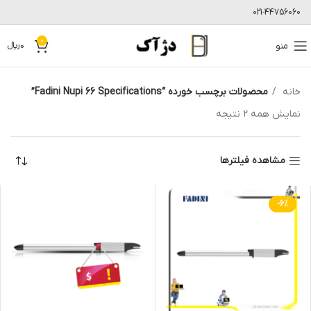
021-44756060
0
منو
0
﷼
خانه
محصولات برچسب خورده “Fadini Nupi 66 Specifications”
نمایش همه 2 نتیجه
مشاهده فیلترها
-6%