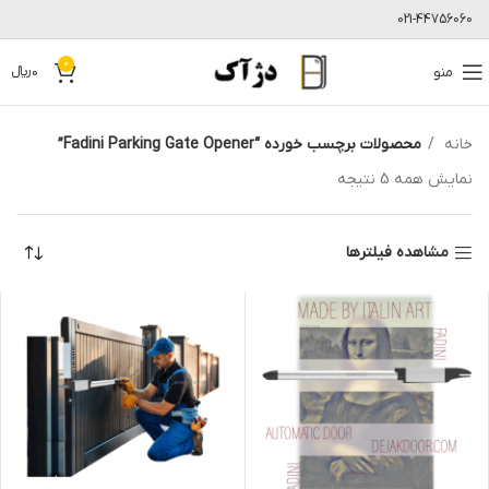
021-44756060
0
منو
0
﷼
خانه
محصولات برچسب خورده “Fadini Parking Gate Opener”
نمایش همه 5 نتیجه
مشاهده فیلترها