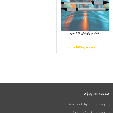
جک پارکینگی فادینی
780,000,000
﷼
محصولات ویژه
راهبند هیدرولیک دژ 800
راهبند مکانیک دژ 400