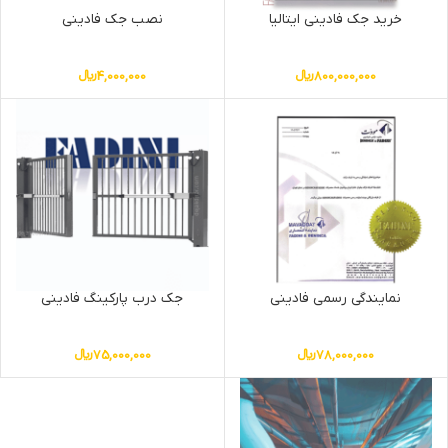
خرید جک فادینی ایتالیا
نصب جک فادینی
800,000,000
﷼
4,000,000
﷼
نمایندگی رسمی فادینی
جک درب پارکینگ فادینی
78,000,000
﷼
75,000,000
﷼