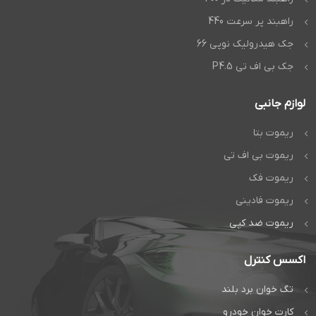
راهبند پر سرعت 440
جک هیدرولیک نوپی 66
جک بی اف تی P4.5
لوازم جانبی
ریموت بتا
ریموت بی اف تی
ریموت فک
ریموت فادینی
ریموت ضد کپی
اکسس کنترل
تگ خوان برد بلند
کارت خوان خودرو