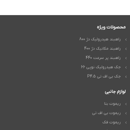
محصولات ویژه
راهبند هیدرولیک دژ 800
راهبند مکانیک دژ 400
راهبند پر سرعت 440
جک هیدرولیک نوپی 66
جک بی اف تی P4.5
لوازم جانبی
ریموت بتا
ریموت بی اف تی
ریموت فک