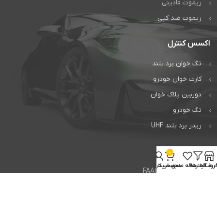
ریموت فادینی
ریموت ضد کپی
اکسس کنترل
تگ خوان برد بلند
کارت خوان خودرو
دوربین پلاک خوان
تگ خودرو
ریدر برد بلند UHF
خدمات
0
روشگاه
فیلترها
علاقه مندی
سبد خرید
حساب کاربری من
تعمیر جک فک FAAC
تعمیر جک بی اف تی BFT
تعمیر راهبند ایتالیایی