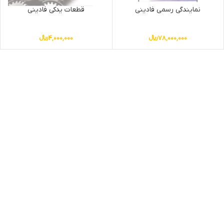
نمایندگی رسمی فادینی
قطعات یدکی فادینی
78,000,000
﷼
4,000,000
﷼