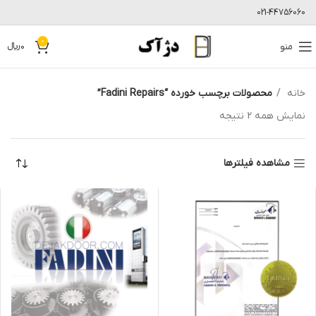
021-44756060
0
منو
0
﷼
خانه
محصولات برچسب خورده “Fadini Repairs”
نمایش همه 2 نتیجه
مشاهده فیلترها