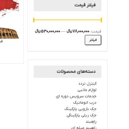
فیلتر قیمت
قیمت:
78,000,000 ﷼
—
530,000,000 ﷼
فیلتر
قی
دسته‌های محصولات
کنترل تردد
لوازم جانبی
خدمات سرویس دوره ای
درب اتوماتیک
جک بازویی پارکینگ
جک ریلی پارکینگی
راهبند
راهبند میله ای