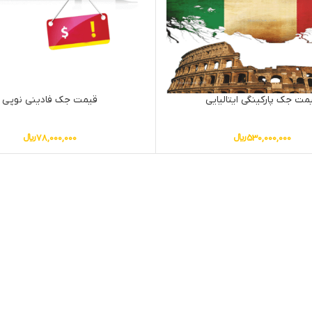
مت جک پارکینگی ایتالیایی
قیمت جک فادینی نوپی
530,000,000
﷼
78,000,000
﷼