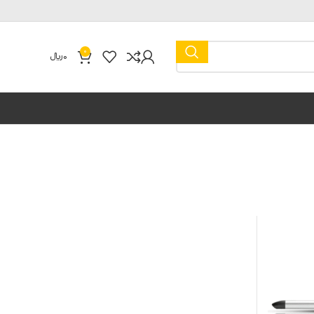
0
0
﷼