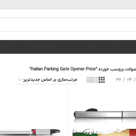
الوگ محصولات
خدمات فوریتی
فیلم پروژه ها
قطعات یدکی
خدمات ویژه
اخبار
تماس با ما
برچسب خورده “Italian Parking Gate Opener Price”
36
24