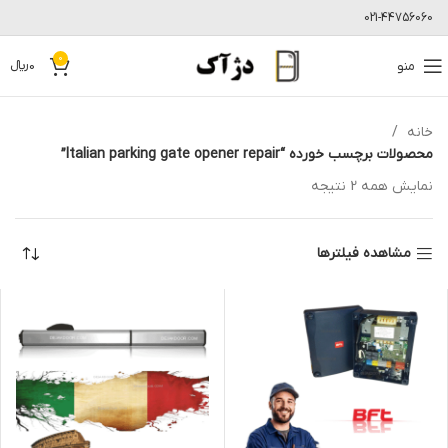
021-44756060
0
منو
0
﷼
خانه
محصولات برچسب خورده “Italian parking gate opener repair”
نمایش همه 2 نتیجه
مشاهده فیلترها