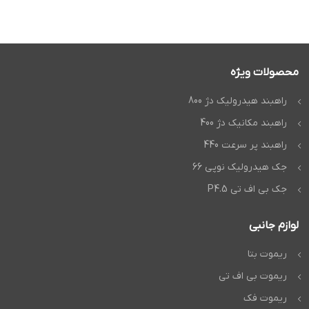
محصولات ویژه
راهبند هیدرولیک دژ 800
راهبند مکانیک دژ 400
راهبند پر سرعت 440
جک هیدرولیک نوپی 66
جک بی اف تی P4.5
لوازم جانبی
ریموت بتا
ریموت بی اف تی
ریموت فک