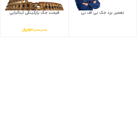
تعمیر برد جک بی اف تی
قیمت جک پارکینگی ایتالیایی
530,000,000
﷼