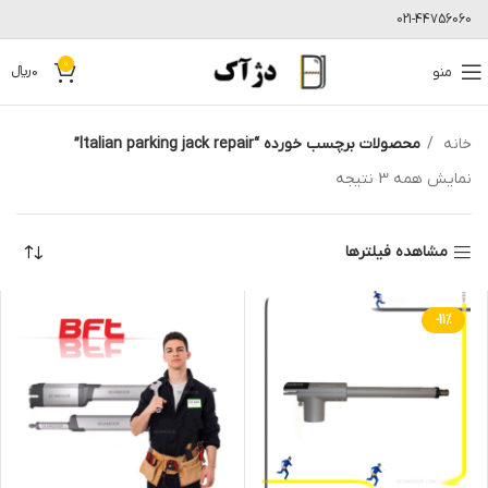
021-44756060
0
منو
0
﷼
خانه
محصولات برچسب خورده “Italian parking jack repair”
نمایش همه 3 نتیجه
مشاهده فیلترها
-11%