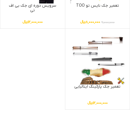
تعمیر جک نایس تو TOO
سرویس دوره ای جک بی اف
تی
8,000,000
﷼
12,000,000
﷼
9,000,000
تعمیر جک پارکینگ ایتالیایی
12,000,000
﷼