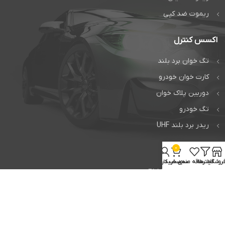
ریموت ضد کپی
اکسس کنترل
تگ خوان برد بلند
کارت خوان خودرو
دوربین پلاک خوان
تگ خودرو
ریدر برد بلند UHF
0
خدمات
روشگاه
فیلترها
علاقه مندی
سبد خرید
حساب کاربری من
تعمیر جک فک FAAC
تعمیر جک بی اف تی BFT
تعمیر راهبند ایتالیایی
تعمیر برد فک