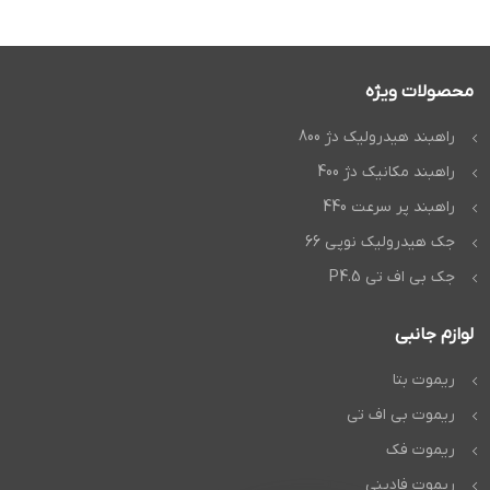
محصولات ویژه
راهبند هیدرولیک دژ 800
راهبند مکانیک دژ 400
راهبند پر سرعت 440
جک هیدرولیک نوپی 66
جک بی اف تی P4.5
لوازم جانبی
ریموت بتا
ریموت بی اف تی
ریموت فک
ریموت فادینی