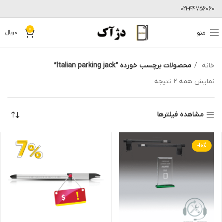
021-44756060
0
منو
0
﷼
خانه
محصولات برچسب خورده “Italian parking jack”
نمایش همه 2 نتیجه
مشاهده فیلترها
-10%