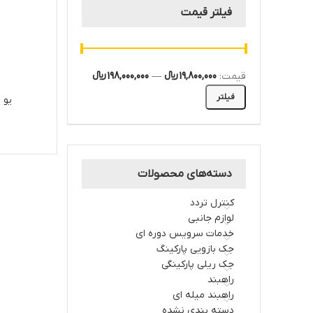
فیلتر قیمت
قیمت:
19,800,000 ﷼
—
198,000,000 ﷼
فیلتر
یو 
دسته‌های محصولات
کنترل تردد
لوازم جانبی
خدمات سرویس دوره ای
جک بازویی پارکینگ
جک ریلی پارکینگی
راهبند
راهبند میله ای
دسته بندی نشده