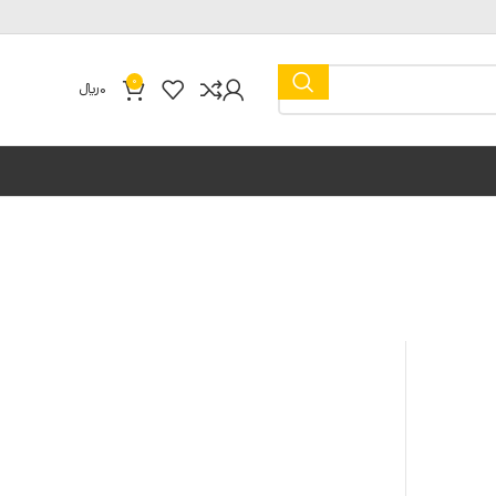
0
0
﷼