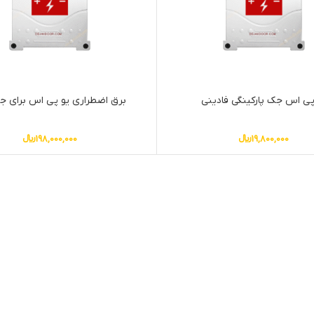
پی اس جک پارکینگی فادینی
برق اضطراری یو پی اس برای 
19,800,000
﷼
198,000,000
﷼