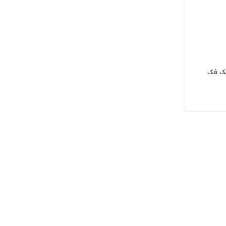
جک فک