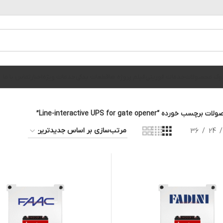
الوگ محصولات
خدمات فوریتی
فیلم پروژه ها
قطعات یدکی
خدمات ویژه
اخبار
تماس با ما
برچسب خورده “Line-interactive UPS for gate opener”
36
24