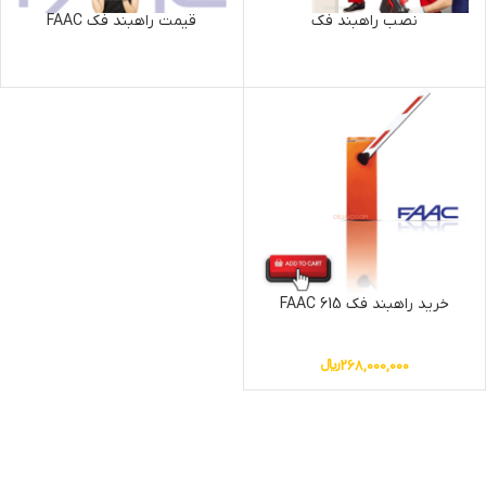
نصب راهبند فک
قیمت راهبند فک FAAC
خرید راهبند فک FAAC 615
268,000,000
﷼