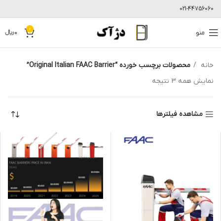
021-44756060
0
منو
0
﷼
خانه
محصولات برچسب خورده “Original Italian FAAC Barrier”
نمایش همه 3 نتیجه
مشاهده فیلترها