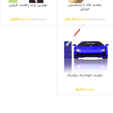
راهبند فک با اپلیکیشن
بهترین برند راهبند بازویی
موبایل
2,840,000,000
﷼
530,000,000
﷼
590,000,000
2,880,000,000
راهبند اتوماتیک پارکینگ
35,000,000
﷼