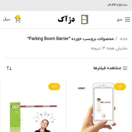
021-44756060
0
منو
0
﷼
خانه
محصولات برچسب خورده “Parking Boom Barrier”
نمایش همه 3 نتیجه
مشاهده فیلترها
-10%
-1%