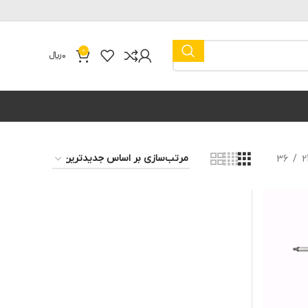
0
0
﷼
36
2