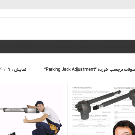
الوگ محصولات
خدمات فوریتی
فیلم پروژه ها
قطعات یدکی
خدمات ویژه
اخبار
تماس با ما
ت برچسب خورده “Parking Jack Adjustment”
نمایش
9
4