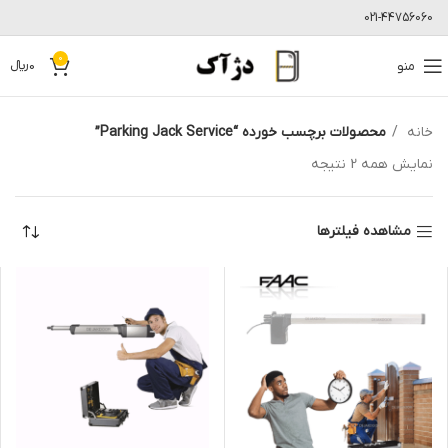
021-44756060
0
منو
0
﷼
خانه
محصولات برچسب خورده “Parking Jack Service”
نمایش همه 2 نتیجه
مشاهده فیلترها