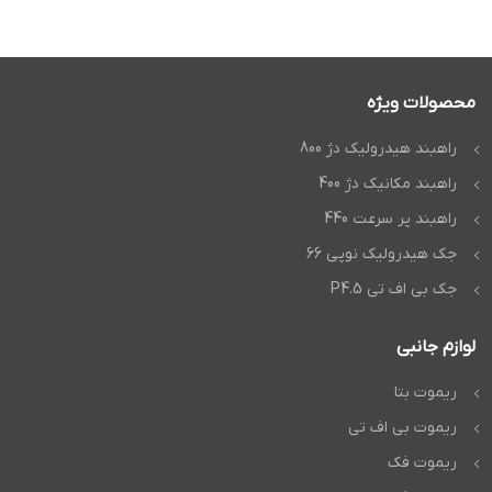
محصولات ویژه
راهبند هیدرولیک دژ 800
راهبند مکانیک دژ 400
راهبند پر سرعت 440
جک هیدرولیک نوپی 66
جک بی اف تی P4.5
لوازم جانبی
ریموت بتا
ریموت بی اف تی
ریموت فک