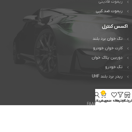
ریموت فادینی
ریموت ضد کپی
اکسس کنترل
تگ خوان برد بلند
کارت خوان خودرو
دوربین پلاک خوان
تگ خودرو
ریدر برد بلند UHF
خدمات
0
روشگاه
فیلترها
علاقه مندی
سبد خرید
حساب کاربری من
تعمیر جک فک FAAC
تعمیر جک بی اف تی BFT
تعمیر راهبند ایتالیایی