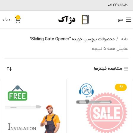
021-44756060
0
منو
0
﷼
خانه
محصولات برچسب خورده “Sliding Gate Opener”
نمایش همه 5 نتیجه
مشاهده فیلترها
-9%