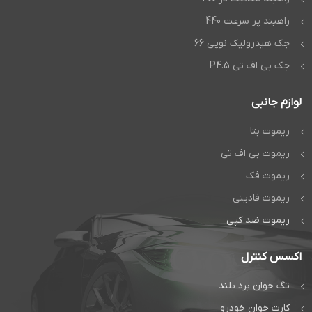
راهبند پر سرعت 440
جک هیدرولیک نوپی 66
جک بی اف تی P4.5
لوازم جانبی
ریموت بتا
ریموت بی اف تی
ریموت فک
ریموت فادینی
ریموت ضد کپی
اکسس کنترل
تگ خوان برد بلند
کارت خوان خودرو