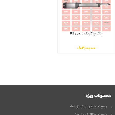
جک پارکینگ دیجی کالا
19,000,000
﷼
محصولات ویژه
راهبند هیدرولیک دژ 800
راهبند مکانیک دژ 400