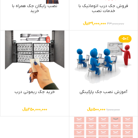
فروش جک درب اتوماتیک با
نصب رایگان جک همراه با
خدمات نصب
خرید
39,000,000
﷼
43,000,000
-50%
آموزش نصب جک پارکینگی
خرید جک ریموتی درب
500,000
﷼
250,000,000
﷼
1,000,000