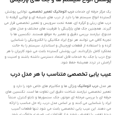
یک مرکز حرفه ای خدمات
درب اتوماتیک تعمیر تخصصی
، توانایی پوشش
گسترده انواع سیستم ها را دارد. از درب های شیشه ای و لولایی گرفته تا
درب های ریلی و کرکره ای، همه تحت سرویس و تعمیر تخصصی قرار می
گیرند. همچنین جک های پارکینگی با ظرفیت های مختلف و مدل های
متنوع، نیازمند بررسی دقیق و تعمیر به موقع هستند. تکنسین ها با
تجربه کافی می توانند هر نوع ایراد مکانیکی یا الکترونیکی را شناسایی
کرده و با استفاده از قطعات اورجینال و استاندارد، سیستم را به حالت
عملکرد کامل بازگردانند. این پوشش گسترده باعث می شود کاربران با هر
نوع درب یا جک، به خدمات قابل اعتماد دسترسی داشته باشند و امنیت و
آرامش در تردد همیشه حفظ شود.
عیب یابی تخصصی متناسب با هر مدل درب
هر مدل
درب اتوماتیک
ویژگی ها و مکانیزم های خاص خود را دارد و
تعمیر تخصصی نیازمند شناخت دقیق این تفاوت ها است. تکنسین های
حرفه ای با بررسی مرحله ای موتور، جک، سنسورها و تابلو کنترل، منشأ
ایراد را شناسایی می کنند و بر اساس مدل درب، راه حل مناسب را ارائه
می دهند. این عیب یابی تخصصی باعث می شود تنها قطعات آسیب
دیده تعمیر یا تعویض شوند و از اقدامات غیر ضروری جلوگیری شود.