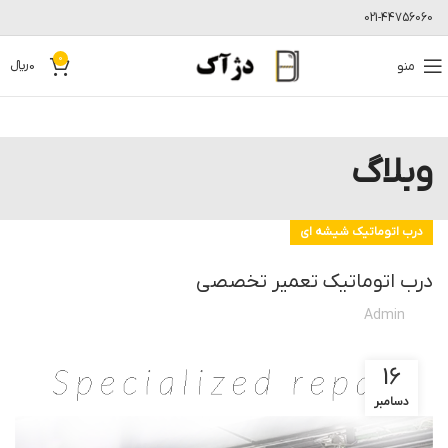
021-44756060
0
منو
0
﷼
وبلاگ
درب اتوماتیک شیشه ای
درب اتوماتیک تعمیر تخصصی
Admin
16
دسامبر