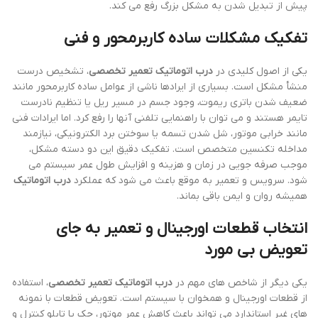
پیش از تبدیل شدن به مشکل بزرگ رفع می کند.
تفکیک مشکلات ساده کاربرمحور و فنی
یکی از اصول کلیدی در
درب اتوماتیک تعمیر تخصصی
، تشخیص درست
منشأ مشکل است. بسیاری از ایرادها ناشی از عوامل ساده کاربرمحور مانند
ضعیف شدن باتری ریموت، وجود جسم در مسیر ریل یا تنظیم نادرست
تایمر هستند و می توان با راهنمایی تلفنی آنها را رفع کرد. اما ایرادات فنی
مانند خرابی موتور، شل شدن تسمه یا سوختن برد الکترونیکی، نیازمند
مداخله تکنسین متخصص است. تفکیک دقیق این دو دسته مشکل،
موجب صرفه جویی در زمان و هزینه و افزایش طول عمر سیستم می
شود. سرویس و تعمیر به موقع باعث می شود که عملکرد
درب اتوماتیک
همیشه روان و ایمن باقی بماند.
انتخاب قطعات اورجینال و تعمیر به جای
تعویض بی مورد
یکی دیگر از شاخص های مهم در
درب اتوماتیک تعمیر تخصصی
، استفاده
از قطعات اورجینال و همخوان با سیستم است. تعویض قطعات با نمونه
های غیر استاندارد می تواند باعث کاهش عمر موتور، جک یا تابلو کنترل و