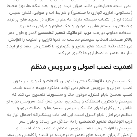
ایمن است. معیارهایی مانند میزان تردد، وزن و ابعاد لنگه ها، نوع محیط
(مسکونی، اداری، تجاری یا صنعتی) و شرایط آب و هوایی، نقش تعیین
کننده ای در انتخاب سیستم دارند. به عنوان مثال، در محیط های پرتردد
و صنعتی، سیستم هایی با موتور و جک مقاوم و طراحی شده برای
استفاده مداوم، نیازمند
درب اتوماتیک تعمیر تخصصی
کمتر و طول عمر
بالاتر هستند. انتخاب سیستم مناسب نه تنها کارایی و امنیت را افزایش
می دهد، بلکه هزینه های تعمیر و نگهداری را کاهش می دهد و از ایجاد
نیاز به تعمیرات اضطراری جلوگیری می کند.
اهمیت نصب اصولی و سرویس منظم
یک سیستم
درب اتوماتیک
حتی با بهترین قطعات و فناوری نیز بدون
نصب اصولی و سرویس منظم نمی تواند عملکرد بهینه داشته باشد.
نصب صحیح تابلو کنترل، موتور، جک و سنسورها تضمین می کند که
سیستم با کمترین اصطکاک و بیشترین ایمنی عمل کند. سرویس دوره ای
شامل روان کاری اجزای مکانیکی، بررسی سنسورها و اتصالات برق، و
تنظیم نرم افزار تابلو کنترل است. این اقدامات پیشگیرانه احتمال نیاز به
درب اتوماتیک تعمیر تخصصی
را به حداقل می رساند و طول عمر
سیستم را افزایش می دهد. سرویس منظم، علاوه بر حفظ امنیت و
آرامش کاربران، هزینه های تعمیرات پرهزینه در آینده را کاهش می دهد