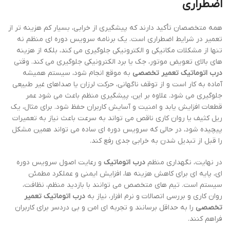
اضطراری
همه متخصصان تأکید دارند که پیشگیری از خرابی، بسیار کم هزینه تر از
تعمیر در شرایط اضطراری است. یک برنامه سرویس دوره ای منظم نه
تنها از مشکلات مکانیکی و الکترونیکی جلوگیری می کند، بلکه از هزینه
های بالای تعویض موتور، جک یا برد الکترونیکی جلوگیری می کند. وقتی
درب اتوماتیک تعمیر تخصصی
به موقع انجام شود، سیستم همیشه
آماده به کار است و از توقف ناگهانی، حرکت لرزان یا صداهای غیر طبیعی
جلوگیری می شود. علاوه بر این، پیشگیری منظم باعث می شود عمر
قطعات افزایش یابد و امنیت و آسایش کاربران حفظ شود. برای مثال، یک
ریل کثیف یا روان کاری ناقص می تواند به سرعت باعث نیاز به تعمیرات
پیچیده شود، در حالی که سرویس دوره ای ساده می تواند همین مشکل
را قبل از تبدیل شدن به خرابی جدی رفع کند.
در نهایت، نگهداری منظم
درب اتوماتیک
و رعایت اصول سرویس دوره
ای، پایه ای برای کاهش هزینه ها، افزایش ایمنی و عملکرد مطمئن
سیستم است. تیم های متخصص می توانند با بازدید منظم، نظافت،
روان کاری و بررسی اتصالات و نرم افزار، نیاز به
درب اتوماتیک تعمیر
تخصصی
را به حداقل برسانند و تجربه ای امن و بی دردسر برای کاربران
فراهم کنند.