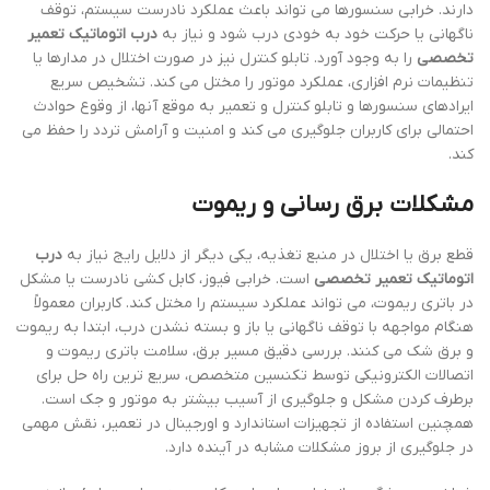
دارند. خرابی سنسورها می تواند باعث عملکرد نادرست سیستم، توقف
ناگهانی یا حرکت خود به خودی درب شود و نیاز به
درب اتوماتیک تعمیر
تخصصی
را به وجود آورد. تابلو کنترل نیز در صورت اختلال در مدارها یا
تنظیمات نرم افزاری، عملکرد موتور را مختل می کند. تشخیص سریع
ایرادهای سنسورها و تابلو کنترل و تعمیر به موقع آنها، از وقوع حوادث
احتمالی برای کاربران جلوگیری می کند و امنیت و آرامش تردد را حفظ می
کند.
مشکلات برق رسانی و ریموت
قطع برق یا اختلال در منبع تغذیه، یکی دیگر از دلایل رایج نیاز به
درب
اتوماتیک تعمیر تخصصی
است. خرابی فیوز، کابل کشی نادرست یا مشکل
در باتری ریموت، می تواند عملکرد سیستم را مختل کند. کاربران معمولاً
هنگام مواجهه با توقف ناگهانی یا باز و بسته نشدن درب، ابتدا به ریموت
و برق شک می کنند. بررسی دقیق مسیر برق، سلامت باتری ریموت و
اتصالات الکترونیکی توسط تکنسین متخصص، سریع ترین راه حل برای
برطرف کردن مشکل و جلوگیری از آسیب بیشتر به موتور و جک است.
همچنین استفاده از تجهیزات استاندارد و اورجینال در تعمیر، نقش مهمی
در جلوگیری از بروز مشکلات مشابه در آینده دارد.