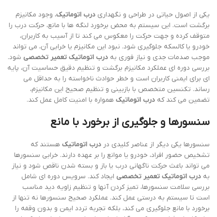
یکی از اصول حیاتی در طراحی و نگهداری
درب اتوماتیک
، وجود مکانیزم
برگشت است. این سیستم به محض برخورد لنگه ها با مانع، حرکت درب را
متوقف کرده و جهت حرکت را معکوس می کند تا از آسیب به کاربران،
خودرو یا کالسکه جلوگیری شود. نبود این مکانیزم یا خرابی آن، می تواند
موجب صدمات جدی و نیاز فوری به
درب اتوماتیک تعمیر تخصصی
شود.
بررسی دوره ای عملکرد مکانیزم برگشت و تنظیم دقیق حساسیت آن، پایه
ای برای ایمنی کاربران است و خطر حوادث ناخواسته را به حداقل می
رساند. تکنسین متخصص با بازبینی و تنظیم صحیح این مکانیزم،
تضمین می کند که
درب اتوماتیک
همواره با امنیت کامل عمل کند.
سنسورها و جلوگیری از برخورد با مانع
سنسورها یکی دیگر از عناصر کلیدی در
درب اتوماتیک
هستند که
تشخیص حضور افراد، خودرو یا موانع را بر عهده دارند. خرابی سنسورها
می تواند باعث حرکت ناگهانی درب یا باز و بسته شدن ناقص شود و نیاز
به
درب اتوماتیک تعمیر تخصصی
ایجاد کند. سرویس دوره ای شامل
بررسی سلامت سنسورها، تمیز کردن آنها و تنظیم زاویه دید مناسب
است تا سیستم به درستی عمل کند. عملکرد صحیح سنسورها نه تنها از
برخورد با مانع جلوگیری می کند، بلکه تجربه تردد ایمن و بدون وقفه را