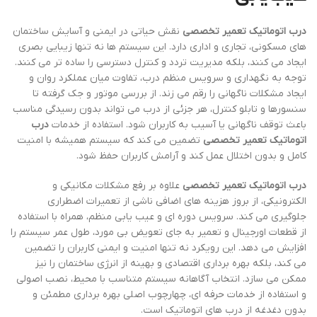
درب اتوماتیک تعمیر تخصصی
نقش حیاتی در ایمنی و آسایش ساختمان
های مسکونی، تجاری و اداری دارد. این سیستم ها نه تنها زیبایی بصری
ایجاد می کنند، بلکه مدیریت تردد و کنترل دسترسی را ساده تر می کنند.
توجه به نگهداری و سرویس منظم درب، تفاوت میان عملکرد روان و
ایجاد مشکلات ناگهانی را رقم می زند. از بررسی موتور و جک گرفته تا
سنسورها و تابلو کنترل، هر جزئی از درب می تواند بدون رسیدگی مناسب
باعث توقف ناگهانی یا آسیب به کاربران شود. استفاده از خدمات
درب
اتوماتیک تعمیر تخصصی
تضمین می کند که سیستم همیشه با امنیت
کامل و بدون اختلال عمل کند و آرامش کاربران حفظ شود.
درب اتوماتیک تعمیر تخصصی
علاوه بر رفع مشکلات مکانیکی و
الکترونیکی، از بروز هزینه های اضافی ناشی از تعمیرات اضطراری
جلوگیری می کند. سرویس دوره ای و عیب یابی منظم، همراه با استفاده
از قطعات اورجینال و تعمیر به جای تعویض بی مورد، طول عمر سیستم را
افزایش می دهد. این رویکرد نه تنها امنیت و ایمنی کاربران را تضمین
می کند، بلکه بهره برداری اقتصادی و بهینه از انرژی ساختمان را نیز
ممکن می سازد. انتخاب آگاهانه سیستم متناسب با محیط، نصب اصولی
و استفاده از خدمات حرفه ای، چهارچوب اصلی بهره برداری مطمئن و
بدون دغدغه از درب های اتوماتیک است.