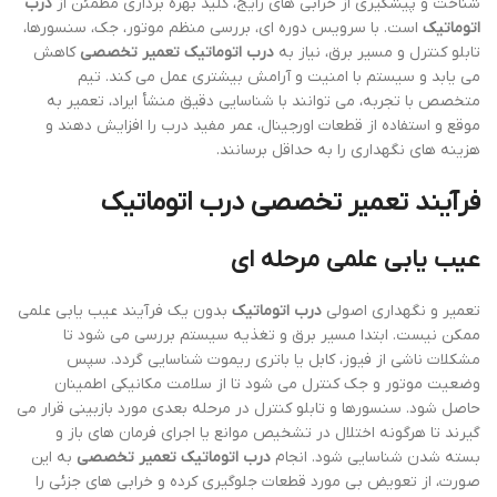
شناخت و پیشگیری از خرابی های رایج، کلید بهره برداری مطمئن از
درب
اتوماتیک
است. با سرویس دوره ای، بررسی منظم موتور، جک، سنسورها،
تابلو کنترل و مسیر برق، نیاز به
درب اتوماتیک تعمیر تخصصی
کاهش
می یابد و سیستم با امنیت و آرامش بیشتری عمل می کند. تیم
متخصص با تجربه، می توانند با شناسایی دقیق منشأ ایراد، تعمیر به
موقع و استفاده از قطعات اورجینال، عمر مفید درب را افزایش دهند و
هزینه های نگهداری را به حداقل برسانند.
فرآیند تعمیر تخصصی
درب اتوماتیک
عیب یابی علمی مرحله ای
تعمیر و نگهداری اصولی
درب اتوماتیک
بدون یک فرآیند عیب یابی علمی
ممکن نیست. ابتدا مسیر برق و تغذیه سیستم بررسی می شود تا
مشکلات ناشی از فیوز، کابل یا باتری ریموت شناسایی گردد. سپس
وضعیت موتور و جک کنترل می شود تا از سلامت مکانیکی اطمینان
حاصل شود. سنسورها و تابلو کنترل در مرحله بعدی مورد بازبینی قرار می
گیرند تا هرگونه اختلال در تشخیص موانع یا اجرای فرمان های باز و
بسته شدن شناسایی شود. انجام
درب اتوماتیک تعمیر تخصصی
به این
صورت، از تعویض بی مورد قطعات جلوگیری کرده و خرابی های جزئی را