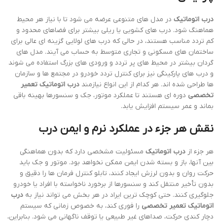
درب اتوماتیک
در مدل های متنوعی عرضه می شود تا با نیاز هر محیط
هماهنگ شود. درب های کشویی یا ریلی بیشتر برای فضاهای محدود و
کم تردد مناسب هستند، در حالی که درب های لولایی گزینه ای عالی برای
ساختمان های مسکونی و تجاری متوسط به حساب می آیند. مدل های
گردان بیشتر در محیط های پر تردد و ورودی های بزرگ استفاده می شوند
و درب های پارکینگی نیز برای کنترل تردد خودرو در مجتمع ها و سازمان
ها طراحی شده اند. هر کدام از این انواع نیازمند
درب اتوماتیک تعمیر
تخصصی
دوره ای هستند تا عملکرد موتور، جک و سنسورها بهینه باقی
بماند و عمر سیستم افزایش یابد.
نقش هر جزء در عملکرد نرم و ایمن درب
هر جزء از
درب اتوماتیک
مسئولیت مشخصی دارد که بدون هماهنگی
بین آنها، باز و بسته شدن ایمن ممکن نخواهد بود. موتور و جک باید
حرکت روان و بدون لرزش ایجاد کنند، تابلو کنترل فرمان ها را دقیق و
بدون تأخیر منتقل کند و سنسورها از برخورد ناخواسته با افراد یا خودرو
جلوگیری کنند. حتی کوچک ترین ایراد در هر بخش می تواند نیاز به
درب
اتوماتیک تعمیر تخصصی
را فوری کند، به خصوص زمانی که سیستم
دچار کندی حرکت، صداهای غیر طبیعی یا توقف ناگهانی می شود. بنابراین،